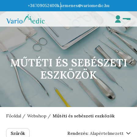
+36709052400
k.kemenes@variomedic.hu
MŰTÉTI ÉS SEBÉSZETI
ESZKÖZÖK
Főoldal
Webshop
Műtéti és sebészeti eszközök
Szűrők
Rendezés:
Alapértelmezett