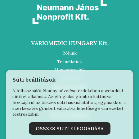
VARIOMEDIC HUNGARY Kft.
Rólunk
Termékeink
Munkatársaink
Kapcsolat
Süti beállítások
Információk
A felhasználói élmény növelése érdekében a weboldal
sütiket alkalmaz. Az elfogadás gombra kattintva
Impresszum
hozzájárul az összes süti használatához, ugyanakkor a
Adatvédelmi szabályzat
szerkesztés gombot választva lehetősége van ezeket
testreszabni.
Elérhetőségek
2030 Érd, Szabadság tér 6.
ÖSSZES SÜTI ELFOGADÁSA
+36709052400